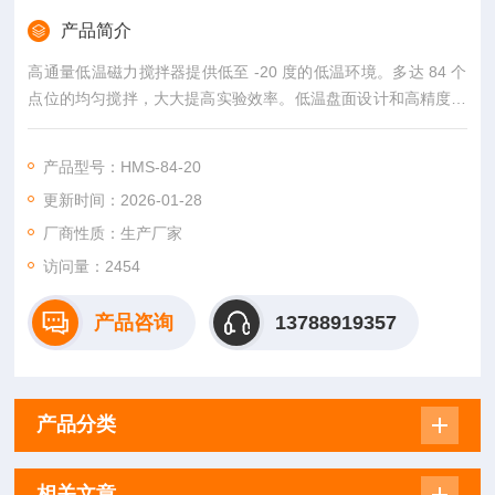
产品简介
高通量低温磁力搅拌器提供低至 -20 度的低温环境。多达 84 个
点位的均匀搅拌，大大提高实验效率。低温盘面设计和高精度的
温度控制，使溶液或盘面温度控制精度达到 ± 0.1 ℃ 。手动或自
动回液功能。十段程序段控制，每段可设置不同温度和转速。液
产品型号：HMS-84-20
体溢出自动保护功能，安全实现过夜反应。提供任意搅拌点位的
更新时间：2026-01-28
特殊定制。
厂商性质：生产厂家
访问量：2454
产品咨询
13788919357
产品分类
相关文章