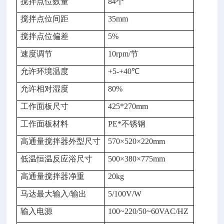
搅拌点位数量
84个
搅拌点位间距
35mm
搅拌点位偏差
5%
速度调节
10rpm/节
允许环境温度
+5-+40℃
允许相对湿度
80%
工作面板尺寸
425*270mm
工作面板材料
PE*不锈钢
高通量搅拌器外型尺寸
570×520×220mm
低温恒温反应浴尺寸
500×380×775mm
高通量搅拌器净重
20kg
马达最大输入/输出
5/100V/W
输入电源
100~220/50~60VAC/HZ