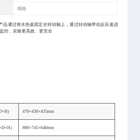
综合
本产品通过将水热釜固定在转动轴上，通过转动轴带动反应釜进
程监控，实验更高效、更安全
×H)
470×430×435mm
D×H）
800×745×640mm