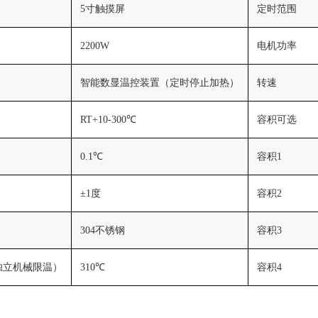
5寸触摸屏
定时范围
2200W
电机功率
智能数显温控装置（定时停止加热）
转速
RT+10-300℃
容积可选
0.1℃
容积1
±1度
容积2
304不锈钢
容积3
独立机械限温）
310℃
容积4