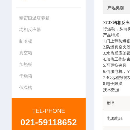
产地类别
精密恒温培养箱
XCJX
均相反应
行运动，从而
均相反应器
产品特点
制冷板
1.门上带防爆
2.防爆真空夹
真空箱
3.水热反应釜
4.加热工作结
加热板
5.可更换夹具
6.伺服电机，
干燥箱
7.4G远程报警
8.电子限温
低温槽
技术数据
型号
TEL-PHONE
电源电压
021-59118652