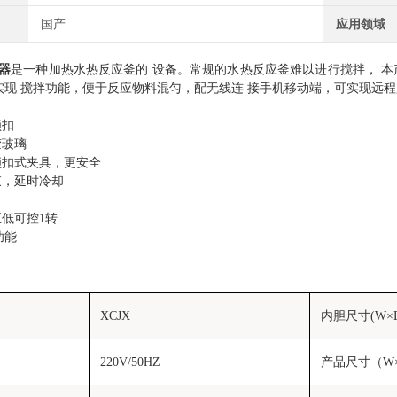
国产
应用领域
器
是一种加热水热反应釜的 设备。常规的水热反应釜难以进行搅拌， 
实现 搅拌功能，便于反应物料混匀，配无线连 接手机移动端，可实现远
锁扣
胶玻璃
锁扣式夹具，更安全
束，延时冷却
至低可控1转
功能
XCJX
内胆尺寸(W×D
220V/50HZ
产品尺寸（W×