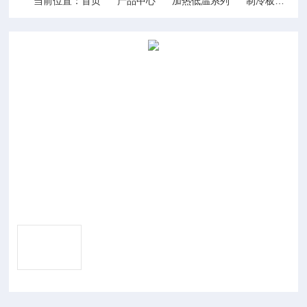
当前位置：
首页
产品中心
加热低温系列
制冷板
DH