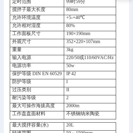
定时范围
99时59分
搅拌子最大长度
80mm
允许环境温度
+5-+40℃
允许相对湿度
80%
工作面板尺寸
190×190mm
外观尺寸
352×220
×107mm
重量
3kg
输入电源
220/50或110/60
VAC/Hz
电源功率
50w
保护等级 DIN EN 60529
IP 42
防护等级
I
过压类别
II
耐污染等级
2
最大可操作海拔高度
2000m
工作盘盘面材料
不锈钢纳米陶瓷
最大搅拌容量(水)
20L
转速范围
50～1500rpm