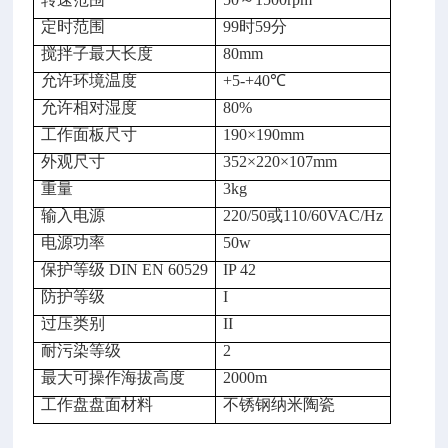
定时范围
99时59分
搅拌子最大长度
80mm
允许环境温度
+5-+40℃
允许相对湿度
80%
工作面板尺寸
190×190mm
外观尺寸
352×220
×107mm
重量
3kg
输入电源
220/50或110/60
VAC/Hz
电源功率
50w
保护等级 DIN EN 60529
IP 42
防护等级
I
过压类别
II
耐污染等级
2
最大可操作海拔高度
2000m
工作盘盘面材料
不锈钢纳米陶瓷