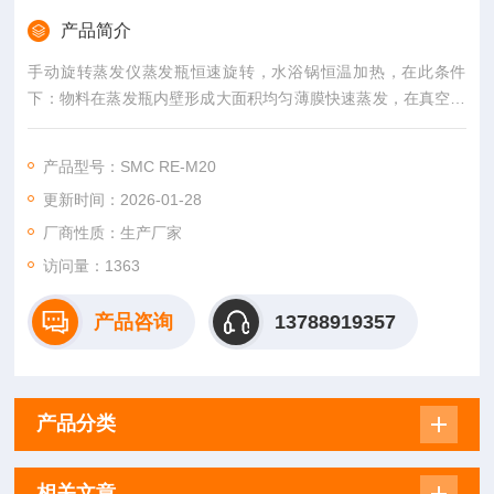
产品简介
手动旋转蒸发仪蒸发瓶恒速旋转，水浴锅恒温加热，在此条件
下：物料在蒸发瓶内壁形成大面积均匀薄膜快速蒸发，在真空条
件下可以提高蒸发效率（需连接真空装置），溶媒蒸汽经玻璃冷
凝盘管时冷却成液体（需连接冷却装置），回收于收集瓶。 本系
产品型号：SMC RE-M20
列产品使用需配套真空装置（循环水式、旋片式、隔膜式等真空
更新时间：2026-01-28
泵），冷却循环装置组成系统装置。
厂商性质：生产厂家
访问量：1363
产品咨询
13788919357
产品分类
相关文章