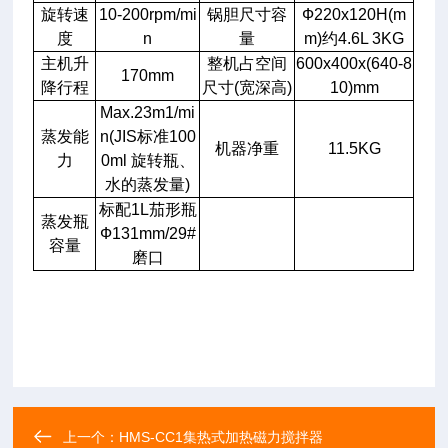
旋转速
10-200rpm/mi
锅胆尺寸容
Ф220x120H(m
度
n
量
m)约4.6L 3KG
主机升
整机占空间
600x400x(640-8
170mm
降行程
尺寸(宽深高)
10)mm
Max.23m1/mi
蒸发能
n(JIS标准100
机器净重
11.5KG
力
0ml 旋转瓶、
水的蒸发量)
标配1L茄形瓶
蒸发瓶
Ф131mm/29#
容量
磨口
上一个：
HMS-CC1集热式加热磁力搅拌器