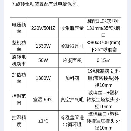
7.旋转驱动装置配有过电流保护。
标配1L球形瓶Ф
电压频
220V/50HZ
收集瓶容量
131mm/35#球磨
率
口
整机功
Ф80x370H(mm)
1330W
冷凝器尺寸
率
下35#球磨塞
旋转电
50W
冷凝面积
0.15㎡
机功率
19#标塞阀 进料
加热功
1300W
加料阀
咀(宝塔接头)外
率
径10mm
玻璃丝口+塑料
控温范
室温-99℃
真空抽气咀
转接宝塔接头 外
围
径10mm
玻璃丝口+塑料
控温精
冷凝盘管进
±1℃
转接宝塔接头 外
度
出循环咀
径10mm