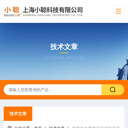
技术文章
TECHNICAL ARTICLES
技术文章